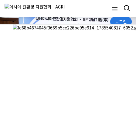
로그인
English
SM경남기업과 MOU
AGRI 베트남
AGRI와 베트남
산업시찰
농림부 차관
고용보훈부와 MOU
농림부 차관회의
타지키스탄
타지키스탄 스마트팜
타지키스탄
농장시찰
문의전화
02-476-3603
010-9459-2943
사무국장